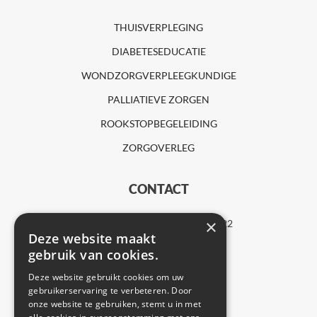
THUISVERPLEGING
DIABETESEDUCATIE
WONDZORGVERPLEEGKUNDIGE
PALLIATIEVE ZORGEN
ROOKSTOPBEGELEIDING
ZORGOVERLEG
CONTACT
×
RUMBEEKSESTEENWEG 400 / 22
Deze website maakt
8800 RUMBEKE
gebruik van cookies.
0475 21 99 19
Deze website gebruikt cookies om uw
INFO@FLEXZORG.BE
gebruikerservaring te verbeteren. Door
onze website te gebruiken, stemt u in met